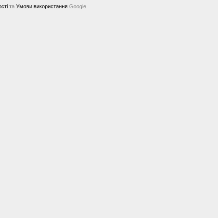
ості
та
Умови використання
Google.