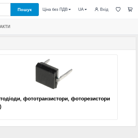
Пошук
Вхід
Ціна без ПДВ
UA
АКТИ
тодіоди, фототранзистори, фоторезистори
)