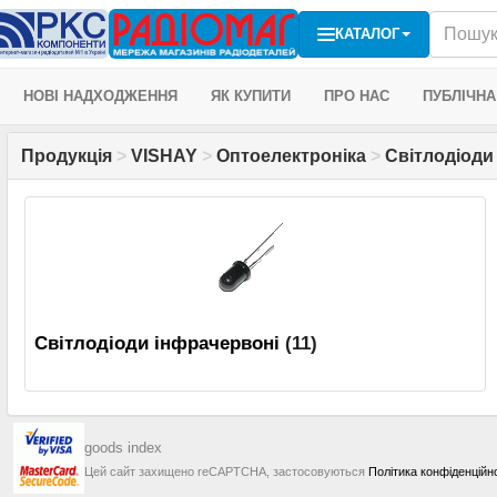
КАТАЛОГ
НОВІ НАДХОДЖЕННЯ
ЯК КУПИТИ
ПРО НАС
ПУБЛІЧНА
Продукція
>
VISHAY
>
Оптоелектроніка
>
Світлодіоди
Світлодіоди інфрачервоні
(11)
goods index
Цей сайт захищено reCAPTCHA, застосовуються
Політика конфіденційн