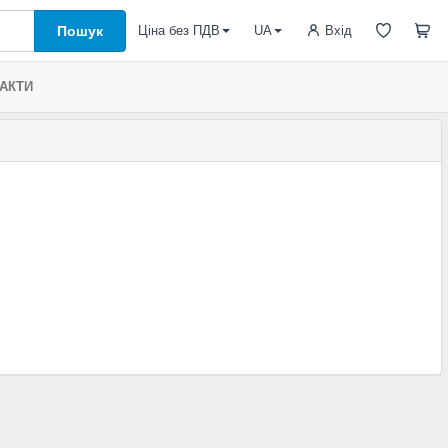
Пошук
Вхід
Ціна без ПДВ
UA
АКТИ