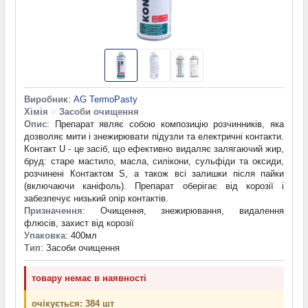
Виробник
:
AG TermoPasty
Хімія
>
Засоби очищення
Опис
: Препарат являє собою композицію розчинників, яка
дозволяє мити і знежирювати підузли та електричні контакти.
Контакт U - це засіб, що ефективно видаляє залягаючий жир,
бруд: старе мастило, масла, силікони, сульфіди та оксиди,
розчинені Контактом S, а також всі залишки після пайки
(включаючи каніфоль). Препарат оберігає від корозії і
забезпечує низький опір контактів.
Призначення
: Очищення, знежирювання, видалення
флюсів, захист від корозії
Упаковка
: 400мл
Тип
: Засоби очищення
товару немає в наявності
очікується: 384 шт