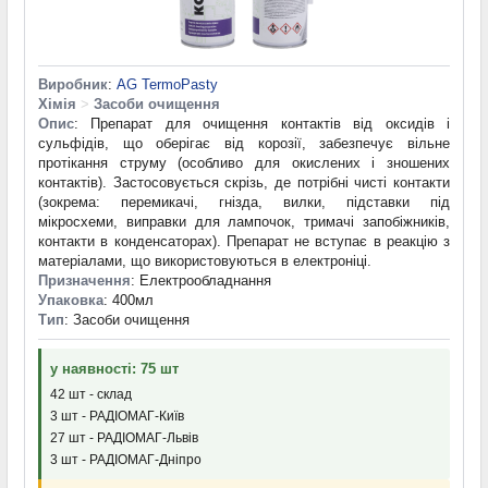
Виробник
:
AG TermoPasty
Хімія
>
Засоби очищення
Опис
: Препарат для очищення контактів від оксидів і
сульфідів, що оберігає від корозії, забезпечує вільне
протікання струму (особливо для окислених і зношених
контактів). Застосовується скрізь, де потрібні чисті контакти
(зокрема: перемикачі, гнізда, вилки, підставки під
мікросхеми, виправки для лампочок, тримачі запобіжників,
контакти в конденсаторах). Препарат не вступає в реакцію з
матеріалами, що використовуються в електроніці.
Призначення
: Електрообладнання
Упаковка
: 400мл
Тип
: Засоби очищення
у наявності: 75 шт
42 шт - склад
3 шт - РАДІОМАГ-Київ
27 шт - РАДІОМАГ-Львів
3 шт - РАДІОМАГ-Дніпро