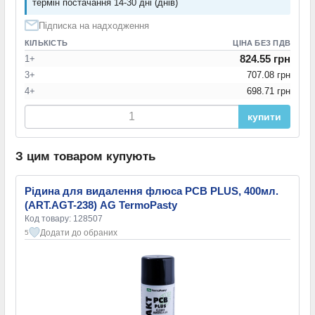
термін постачання 14-30 дні (днів)
Підписка на надходження
КІЛЬКІСТЬ
ЦІНА БЕЗ ПДВ
824.55 грн
1+
3+
707.08 грн
4+
698.71 грн
купити
З цим товаром купують
Рідина для видалення флюса PCB PLUS, 400мл.
(ART.AGT-238) AG TermoPasty
Код товару: 128507
Додати до обраних
5