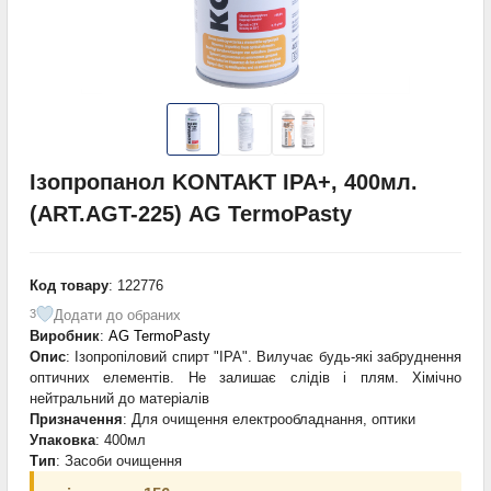
Ізопропанол KONTAKT IPA+, 400мл.
(ART.AGT-225) AG TermoPasty
Код товару
: 122776
Додати до обраних
3
Виробник
:
AG TermoPasty
Опис
: Ізопропіловий спирт "IPA". Вилучає будь-які забруднення
оптичних елементів. Не залишає слідів і плям. Хімічно
нейтральний до матеріалів
Призначення
: Для очищення електрообладнання, оптики
Упаковка
: 400мл
Тип
: Засоби очищення