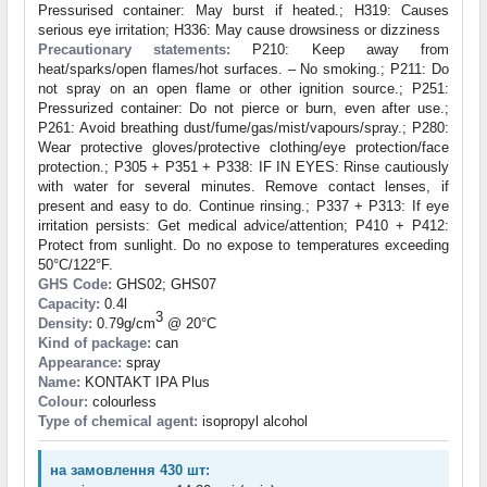
Pressurised container: May burst if heated.; H319: Causes
serious eye irritation; H336: May cause drowsiness or dizziness
Precautionary statements:
P210: Keep away from
heat/sparks/open flames/hot surfaces. – No smoking.; P211: Do
not spray on an open flame or other ignition source.; P251:
Pressurized container: Do not pierce or burn, even after use.;
P261: Avoid breathing dust/fume/gas/mist/vapours/spray.; P280:
Wear protective gloves/protective clothing/eye protection/face
protection.; P305 + P351 + P338: IF IN EYES: Rinse cautiously
with water for several minutes. Remove contact lenses, if
present and easy to do. Continue rinsing.; P337 + P313: If eye
irritation persists: Get medical advice/attention; P410 + P412:
Protect from sunlight. Do no expose to temperatures exceeding
50°C/122°F.
GHS Code:
GHS02; GHS07
Capacity:
0.4l
3
Density:
0.79g/cm
@ 20°C
Kind of package:
can
Appearance:
spray
Name:
KONTAKT IPA Plus
Colour:
colourless
Type of chemical agent:
isopropyl alcohol
на замовлення 430 шт: