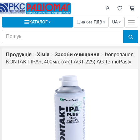
КАТАЛОГ
Ціна без ПДВ
UA
Togg
navi
Продукція
>
Хімія
>
Засоби очищення
>
Ізопропанол
KONTAKT IPA+, 400мл. (ART.AGT-225) AG TermoPasty