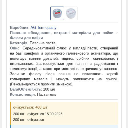
Виробник
:
AG Termopasty
Паяльне обладнання, витратні матеріали для пайки
>
Флюси для пайки
Категорія
: Паяльна паста
Опис
: Середньоактивний флюс у вигляді пасти, створений
на базі каніфолі й органічного галогенового активатора, що
полегшує паяння деталей: мідних, срібних, оцинкованих і
нікельованих. Застосовується для паяння в радіотехніці і
телекомунікації, а також при монтажі електричних установок.
Залишки флюсу після паяння не викликають корозії
кольорових металів і можуть залишатися на припої.
(Рекомендується промити змивкою).
Вага/Обʼєм/К-сть
: 100 мл
Консистенція
: Паста-гель
очікується: 400 шт
200 шт - очікується 15.09.2026
200 шт - очікується