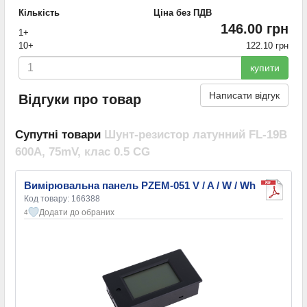
Кількість
Ціна без ПДВ
146.00 грн
1+
10+
122.10 грн
купити
Написати відгук
Відгуки про товар
Супутні товари
Шунт-резистор латунний FL-19B
600A, 75mV, клас 0.5 CG
Вимірювальна панель PZEM-051 V / A / W / Wh
Код товару: 166388
Додати до обраних
4