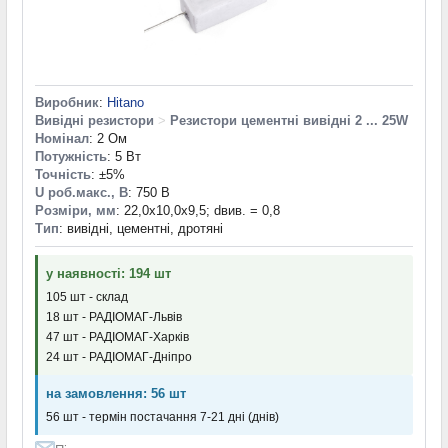
Виробник
:
Hitano
Вивідні резистори
>
Резистори цементні вивідні 2 ... 25W
Номінал
: 2 Ом
Потужність
: 5 Вт
Точність
: ±5%
U роб.макс., В
: 750 В
Розміри, мм
: 22,0x10,0x9,5; dвив. = 0,8
Тип
: вивідні, цементні, дротяні
у наявності: 194 шт
105 шт - склад
18 шт - РАДІОМАГ-Львів
47 шт - РАДІОМАГ-Харків
24 шт - РАДІОМАГ-Дніпро
на замовлення: 56 шт
56 шт - термін постачання 7-21 дні (днів)