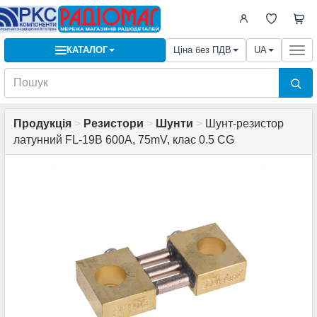
КАТАЛОГ
Ціна без ПДВ
UA
Togg
navi
Продукція
>
Резистори
>
Шунти
>
Шунт-резистор
латунний FL-19B 600A, 75mV, клас 0.5 CG