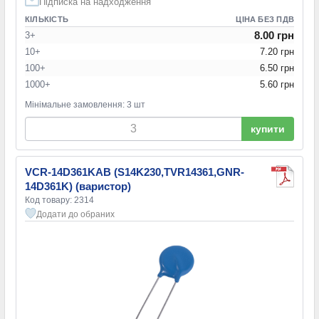
Підписка на надходження
КІЛЬКІСТЬ
ЦІНА БЕЗ ПДВ
8.00 грн
3+
10+
7.20 грн
100+
6.50 грн
1000+
5.60 грн
Мінімальне замовлення: 3 шт
купити
VCR-14D361KAB (S14K230,TVR14361,GNR-
14D361K) (варистор)
Код товару: 2314
Додати до обраних