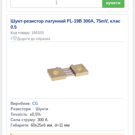
купити
Шунт-резистор латунний FL-19B 300A, 75mV, клас
0.5
Код товару: 166355
Додати до обраних
2
Виробник
:
CG
Резистори
>
Шунти
Точність
: ±0,5%
Сила струму
: 300 А
Габарити
: 60x25x6 мм, d=11 мм