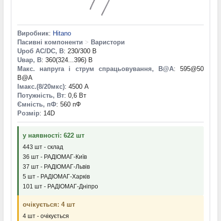
Виробник
:
Hitano
Пасивні компоненти
>
Варистори
Uроб AC/DC, В
: 230/300 В
Uвар, В
: 360(324...396) В
Макс. напруга і струм спрацьовування, В@A
: 595@50
B@A
Iмакс.(8/20мкс)
: 4500 А
Потужність, Вт
: 0,6 Вт
Ємність, пФ
: 560 пФ
Розмір
: 14D
у наявності: 622 шт
443 шт - склад
36 шт - РАДІОМАГ-Київ
37 шт - РАДІОМАГ-Львів
5 шт - РАДІОМАГ-Харків
101 шт - РАДІОМАГ-Дніпро
очікується: 4 шт
4 шт - очікується