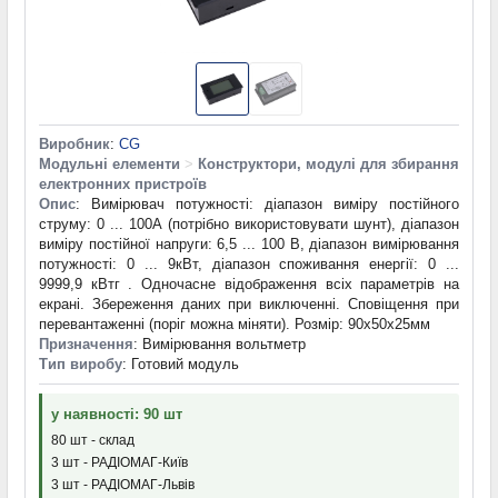
Виробник
:
CG
Модульні елементи
>
Конструктори, модулі для збирання
електронних пристроїв
Опис
: Вимірювач потужності: діапазон виміру постійного
струму: 0 ... 100А (потрібно використовувати шунт), діапазон
виміру постійної напруги: 6,5 ... 100 В, діапазон вимірювання
потужності: 0 ... 9кВт, діапазон споживання енергії: 0 ...
9999,9 кВтг . Одночасне відображення всіх параметрів на
екрані. Збереження даних при виключенні. Сповіщення при
перевантаженні (поріг можна міняти). Розмір: 90x50x25мм
Призначення
: Вимірювання вольтметр
Тип виробу
: Готовий модуль
у наявності: 90 шт
80 шт - склад
3 шт - РАДІОМАГ-Київ
3 шт - РАДІОМАГ-Львів