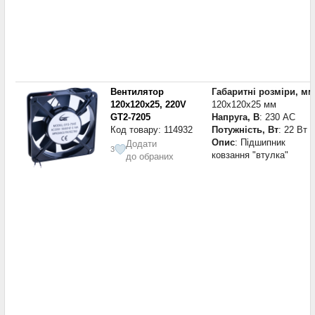
Вентилятор
Габаритні розміри, мм
120x120x25, 220V
120x120x25 мм
GT2-7205
Напруга, В
: 230 AC
Код товару: 114932
Потужність, Вт
: 22 Вт
Опис
: Підшипник
Додати
3
ковзання "втулка"
до обраних