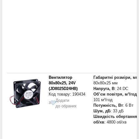
Вентилятор
Габаритні розміри, мм
80x80x25, 24V
80x80x25 мм
(JD8025D24HB)
Напруга, В
: 24 DC
Код товару: 190434
Об’єм повітря, м³/год
:
101 м³/год
Додати
3
Потужність, Вт
: 6 Вт
до обраних
Шум, дБ
: 33 дБ
Швидкість обертання,
об/хв
: 4800 об/хв