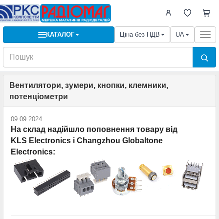
КАТАЛОГ
Ціна без ПДВ
UA
Togg
navi
Вентилятори, зумери, кнопки, клемники,
потенціометри
09.09.2024
На склад надійшло поповнення товару від
KLS Electronics і Changzhou Globaltone
Electronics: