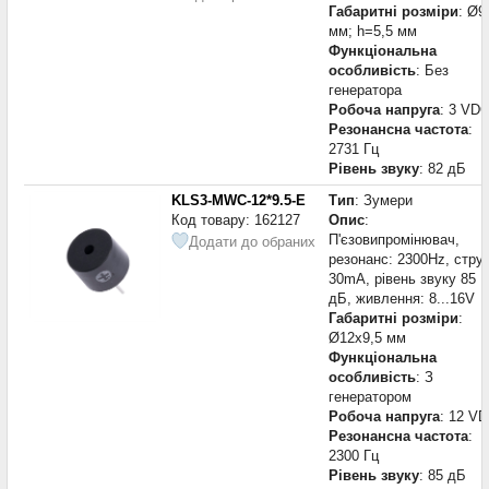
Габаритні розміри
: Ø9
мм; h=5,5 мм
Функціональна
особливість
: Без
генератора
Робоча напруга
: 3 VD
Резонансна частота
:
2731 Гц
Рівень звуку
: 82 дБ
KLS3-MWC-12*9.5-E
Тип
: Зумери
Код товару: 162127
Опис
:
П'єзовипромінювач,
Додати до обраних
резонанс: 2300Hz, стру
30mA, рівень звуку 85
дБ, живлення: 8...16V
Габаритні розміри
:
Ø12x9,5 мм
Функціональна
особливість
: З
генератором
Робоча напруга
: 12 V
Резонансна частота
:
2300 Гц
Рівень звуку
: 85 дБ