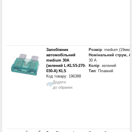
Запобіжник
Розмір
: medium (19мм)
автомобільний
Номінальний струм, А
medium 30A
30 А
(зелений L-KLS5-270-
Колір
: зелений
030-A) KLS
Тип
: Плавкий
Код товару: 196388
Додати
1
до обраних