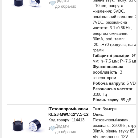
рівень звук. тиску: 85 d
Додати
1
- 10 cm, напруга
до обраних
живлення: 5VDC,
номінальний вольтаж: 3
7VDC, резонансна
частота: 3.1±0.5KHz,
енергоспоживання:
30mA, роб. темп:
-20...+70 градусів, вага:
грами
Габаритні розміри
: Ø1
мм; h=7,5 мм; P=7,6 мм
Функціональна
особливість
: З
генератором
Робоча напруга
: 5 VD
Резонансна частота
:
3100 Гц
Рівень звуку
: 85 дБ
П'єзовипромінювач
Тип
: Зумери
KLS3-MWC-12*7.5-C2
Опис
:
Код товару: 114413
П'єзовипромінювач,
резонанс: 2300Hz, стру
Додати
1
30mA, рівень звуку 85
до обраних
дБ, живлення: 12V