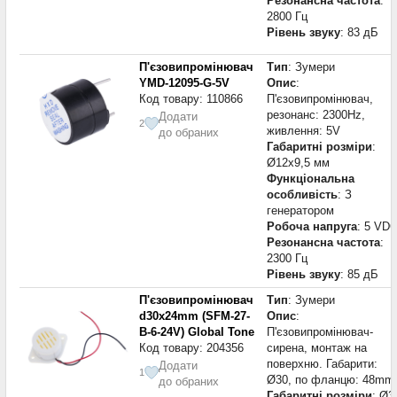
Резонансна частота
:
2800 Гц
Рівень звуку
: 83 дБ
П'єзовипромінювач
Тип
: Зумери
YMD-12095-G-5V
Опис
:
Код товару: 110866
П'єзовипромінювач,
резонанс: 2300Hz,
Додати
2
живлення: 5V
до обраних
Габаритні розміри
:
Ø12x9,5 мм
Функціональна
особливість
: З
генератором
Робоча напруга
: 5 VD
Резонансна частота
:
2300 Гц
Рівень звуку
: 85 дБ
П'єзовипромінювач
Тип
: Зумери
d30x24mm (SFM-27-
Опис
:
B-6-24V) Global Tone
П'єзовипромінювач-
Код товару: 204356
сирена, монтаж на
поверхню. Габарити:
Додати
1
Ø30, по фланцю: 48mm
до обраних
Габаритні розміри
: Ø3