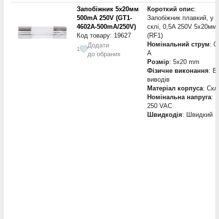
Запобіжник 5х20мм
Короткий опис
:
500mA 250V (GT1-
Запобіжник плавкий, у
4602A-500mA/250V)
склі, 0,5A 250V 5х20мм
Код товару: 19627
(RF1)
Номінальний струм
: 0
Додати
1
А
до обраних
Розмір
: 5x20 mm
Фізичне виконання
: Б
виводів
Матеріал корпуса
: Скл
Номінальна напруга
:
250 VAC
Швидкодія
: Швидкий