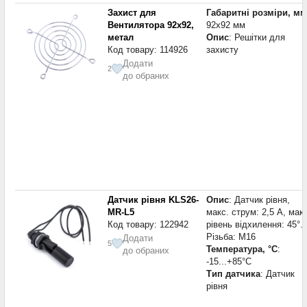
Захист для
Габаритні розміри, мм
Вентилятора 92x92,
92x92 мм
метал
Опис
: Решітки для
Код товару: 114926
захисту
Додати
2
до обраних
Датчик рівня KLS26-
Опис
: Датчик рівня,
MR-L5
макс. струм: 2,5 A, макс
Код товару: 122942
рівень відхилення: 45°.
Різьба: M16
Додати
5
Температура, °С
:
до обраних
-15...+85°С
Тип датчика
: Датчик
рівня