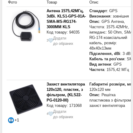
Фото
Товар
Опис
Антена 1575,42МГц,
Стандарт
: GPS
3dBi. KLS1-GPS-01A-
Виконання
: зовнішня
SMA-MS-RG174-
Опис
: GPS Антена,
3000MM KLS
Частота: 1575.42MHz,
Код товару: 94035
імпеданс: 50 Ohm, SMA
RG-174 коаксіальний
Додати
3
кабель, розмір:
до обраних
48x40x13мм
Підсилення, dBi
: 3 dBi
Кабель та роз’єми
: S
Вид антени
: GPS
Частота
: 1575,42 МГц
Захист вентилятора
Габаритні розміри, мм
120x120, пластик, з
120x120 мм
фільтром, (KLS22-
Опис
: Решітка
PG-0120-00)
пластикова з фільтром 
Код товару: 171068
захист вентилятора
Додати
4
до обраних
+1