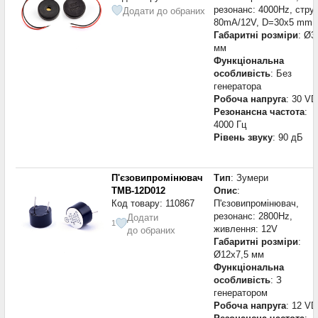
резонанс: 4000Hz, стру
Додати до обраних
80mA/12V, D=30x5 mm
Габаритні розміри
: Ø3
мм
Функціональна
особливість
: Без
генератора
Робоча напруга
: 30 V
Резонансна частота
:
4000 Гц
Рівень звуку
: 90 дБ
П'єзовипромінювач
Тип
: Зумери
TMB-12D012
Опис
:
Код товару: 110867
П'єзовипромінювач,
резонанс: 2800Hz,
Додати
1
живлення: 12V
до обраних
Габаритні розміри
:
Ø12x7,5 мм
Функціональна
особливість
: З
генератором
Робоча напруга
: 12 V