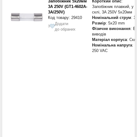
Запобіжник 5х20мм
Короткий опис
:
3A 250V (GT1-4602A-
Запобіжник плавкий, у
3A/250V)
склі, 3A 250V 5х20мм
Код товару: 29410
Номінальний струм
: 3
Розмір
: 5x20 mm
Додати
3
Фізичне виконання
: Б
до обраних
виводів
Матеріал корпуса
: Скл
Номінальна напруга
:
250 VAC