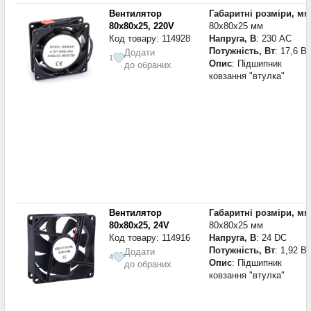
Вентилятор
Габаритні розміри, мм
80x80x25, 220V
80x80x25 мм
Код товару: 114928
Напруга, В
: 230 AC
Потужність, Вт
: 17,6 Вт
Додати
1
Опис
: Підшипник
до обраних
ковзання "втулка"
Вентилятор
Габаритні розміри, мм
80x80x25, 24V
80x80x25 мм
Код товару: 114916
Напруга, В
: 24 DC
Потужність, Вт
: 1,92 Вт
Додати
4
Опис
: Підшипник
до обраних
ковзання "втулка"