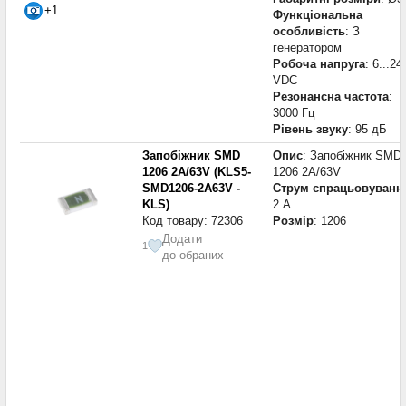
+1
Функціональна
особливість
: З
генератором
Робоча напруга
: 6...24
VDC
Резонансна частота
:
3000 Гц
Рівень звуку
: 95 дБ
Запобіжник SMD
Опис
: Запобіжник SMD
1206 2A/63V (KLS5-
1206 2A/63V
SMD1206-2A63V -
Струм спрацьовуванн
KLS)
2 А
Код товару: 72306
Розмір
: 1206
Додати
1
до обраних