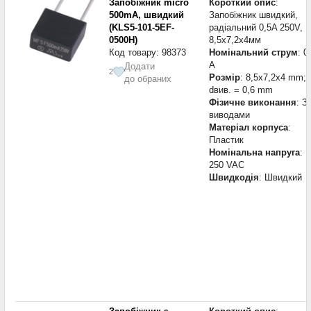
Запобіжник micro
Короткий опис
:
500mA, швидкий
Запобіжник швидкий,
(KLS5-101-5EF-
радіальний 0,5A 250V,
0500H)
8,5х7,2х4мм
Код товару: 98373
Номінальний струм
: 0
А
Додати
2
Розмір
: 8,5x7,2x4 mm;
до обраних
dвив. = 0,6 mm
Фізичне виконання
: З
виводами
Матеріал корпуса
:
Пластик
Номінальна напруга
:
250 VAC
Швидкодія
: Швидкий