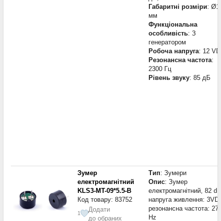
Габаритні розміри
: Ø1
мм
Функціональна
особливість
: З
генератором
Робоча напруга
: 12 V
Резонансна частота
:
2300 Гц
Рівень звуку
: 85 дБ
Зумер
Тип
: Зумери
електромагнітний
Опис
: Зумер
KLS3-MT-09*5.5-B
електромагнітний, 82 dB
Код товару: 83752
напруга живлення: 3VD
резонансна частота: 27
Додати
1
Hz
до обраних