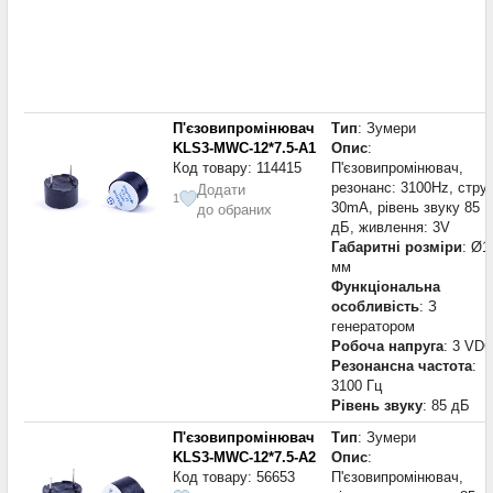
П'єзовипромінювач
Тип
: Зумери
KLS3-MWC-12*7.5-A1
Опис
:
Код товару: 114415
П'єзовипромінювач,
резонанс: 3100Hz, стру
Додати
1
30mA, рівень звуку 85
до обраних
дБ, живлення: 3V
Габаритні розміри
: Ø1
мм
Функціональна
особливість
: З
генератором
Робоча напруга
: 3 VD
Резонансна частота
:
3100 Гц
Рівень звуку
: 85 дБ
П'єзовипромінювач
Тип
: Зумери
KLS3-MWC-12*7.5-A2
Опис
:
Код товару: 56653
П'єзовипромінювач,