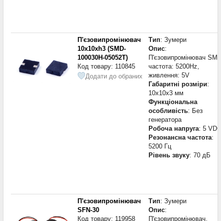
П'єзовипромінювач
Тип
: Зумери
10x10xh3 (SMD-
Опис
:
100030H-05052T)
П'єзовипромінювач SMD
Код товару: 110845
частота: 5200Hz,
живлення: 5V
Додати до обраних
Габаритні розміри
:
10x10x3 мм
Функціональна
особливість
: Без
генератора
Робоча напруга
: 5 VD
Резонансна частота
:
5200 Гц
Рівень звуку
: 70 дБ
П'єзовипромінювач
Тип
: Зумери
SFN-30
Опис
:
Код товару: 119958
П'єзовипромінювач,