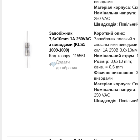
виводами
Матеріал корпуса
: Скл
Номінальна напруга
:
250 VAC
Швидкодія
: Повільний
Запобіжник
Короткий опис
:
3,6x10mm 1А 250VAC
Запобіжник плавкий з
з виводами (KLS5-
аксіальними виводами 
1009-1000)
склі 1А 250В 3,6х10мм
Код товару: 115561
Номінальний струм
: 1
Розмір
: 3,6x10 mm;
Додати
4
dвив. = 0,6 mm
до обраних
Фізичне виконання
: З
виводами
Матеріал корпуса
: Скл
Номінальна напруга
:
250 VAC
Швидкодія
: Повільний