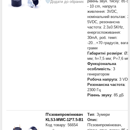
рівень звук. тиску: 85 d
Додати до обраних
- 10 cm, напруга
живлення: 3VDC,
номінальний вольтаж: 2
5VDC, резонансна
частота: 2.3±0.5KHz,
енергоспоживання:
30mA, роб. темп:
-20...+70 градусів, вага:
грами
Габаритні розміри
: Ø1
мм; h=7,5 мм; P=7,6 мм
Функціональна
особливість
: З
генератором
Робоча напруга
: 3 VD
Резонансна частота
:
2300 Гц
Рівень звуку
: 85 дБ
П'єзовипромінювач
Тип
: Зумери
KLS3-MWC-12*7.5-B1
Опис
:
Код товару: 56654
П'єзовипромінювач,