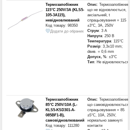
Термозапобіжник
Опис
: Термозапобіжник
115°C 250V/3А (KLS5-
що не відновлюється,
105-3A115),
аксіальний, t
невідновлюваний
спрацьовування = 115
Код товару: 98350
±3°C, 3A, 250V
Струм
: 3 А
Додати до обраних
Напруга
: 250 В
Температура
: 115°С
Розмір
: 3,3x10 mm;
dвив. = 0,6 mm
Допуск, %
: ±3°С
Тип
: Не відновлюється
Термозапобіжник
Опис
: Термозапобіжник
85°C 250V/10А (L-
що самовідновлюється,
KLS5-KSD301-A-
спрацьовування = 85
085BF1-B),
±5°C, 10A, 250V,
самовідновлюваний
нормально замкнуті
Код товару: 111280
контакти