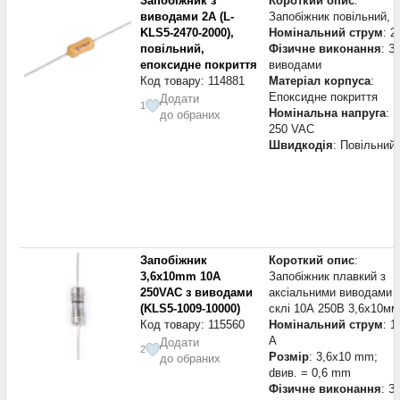
Запобіжник з
Короткий опис
:
виводами 2A (L-
Запобіжник повільний, 
KLS5-2470-2000),
Номінальний струм
: 2
повільний,
Фізичне виконання
: З
епоксидне покриття
виводами
Код товару: 114881
Матеріал корпуса
:
Епоксидне покриття
Додати
1
Номінальна напруга
:
до обраних
250 VAC
Швидкодія
: Повільний
Запобіжник
Короткий опис
:
3,6x10mm 10А
Запобіжник плавкий з
250VAC з виводами
аксіальними виводами 
(KLS5-1009-10000)
склі 10А 250В 3,6х10мм
Код товару: 115560
Номінальний струм
: 1
А
Додати
2
Розмір
: 3,6x10 mm;
до обраних
dвив. = 0,6 mm
Фізичне виконання
: З