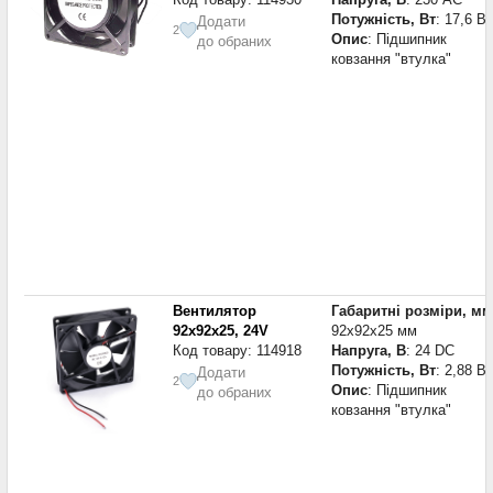
Потужність, Вт
: 17,6 Вт
Додати
2
Опис
: Підшипник
до обраних
ковзання "втулка"
Вентилятор
Габаритні розміри, мм
92x92x25, 24V
92x92x25 мм
Код товару: 114918
Напруга, В
: 24 DC
Потужність, Вт
: 2,88 Вт
Додати
2
Опис
: Підшипник
до обраних
ковзання "втулка"